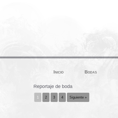
Inicio
Bodas
Reportaje de boda
1
2
3
4
Siguiente »