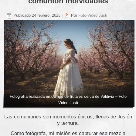
comunión inolvidables
Publicado
24 febrero, 2025
|
Por
Foto-Video Justi
Fotografía realizada en campo de frutales cerca de Valdivia – Foto
Video Justi
Las comuniones son momentos únicos, llenos de ilusión
y ternura.
Como fotógrafa, mi misión es capturar esa mezcla