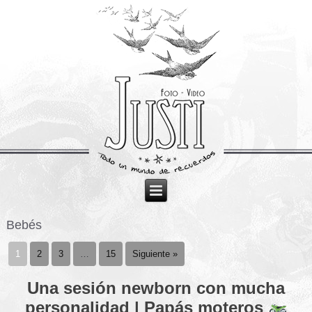
Bebés
1
2
3
…
15
Siguiente »
Una sesión newborn con mucha
personalidad | Papás moteros