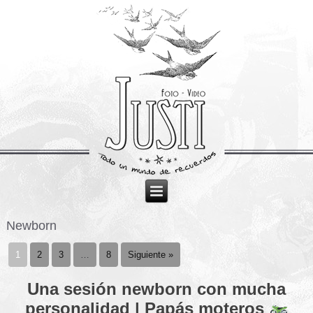
Newborn
1
2
3
…
8
Siguiente »
Una sesión newborn con mucha
personalidad | Papás moteros