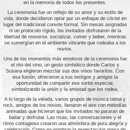
en la memoria de todos los presentes.
La ceremonia fue un reflejo de su amor y su estilo de
vida, donde decidieron optar por un enfoque de cóctel en
lugar del tradicional convite formal. Sin mesas asignadas
ni un protocolo rígido, los invitados disfrutaron de la
libertad de moverse, socializar, comer y beber, mientras
se sumergían en el ambiente vibrante que rodeaba a los
novios.
Uno de los momentos más emotivos de la ceremonia fue
el rito del vino, un gesto simbólico donde Carlos y
Susana eligieron mezclar sus dos vinos favoritos. Con
esa fusión, ofrecieron a sus testigos y amigos la
oportunidad de compartir ese sorbo especial,
simbolizando la unión y la amistad que los rodea.
A lo largo de la velada, varios grupos de música latina y
rock, amigos de los novios, llenaron el aire con melodías
animadas que hicieron que los invitados no pararan de
bailar y disfrutar. Las risas, las conversaciones y el
ritmo contagioso crearon una atmósfera de pura alegría y
celebración. Como no nombrar la espectacular mesa de