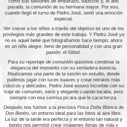
como sus sesiones de embarazo, bautizos y, el año
pasado, la comunión de su hermana mayor. Por eso,
cuando llegó el turno de Pedro José, sentí una emoción
especial.
Ver crecer a los niños a través del objetivo es uno de los
privilegios más grandes de este trabajo. Y Pedro José ya
no es aquel bebé que fotografiamos hace tiempo; ahora
es un niño alegre, lleno de personalidad y con una gran
pasión:
el fútbol.
Para su
reportaje de comunión
quisimos combinar la
elegancia del momento con su verdadera esencia.
Realizamos una parte de la sesión en estudio, donde
pudimos jugar con luces suaves y crear retratos más
clásicos y delicados. Pedro José estuvo increíble con su
traje de comunión, serio y elegante cuando tocaba, pero
siempre con esa sonrisa pícara que le caracteriza.
Después nos fuimos a la preciosa
Finca Doña Blanca de
Don Benito
, un entorno ideal para las fotos al aire libre.
La luz de la tarde era perfecta y el entorno tan natural y
bonito nos permitió crear imágenes llenas de vida y