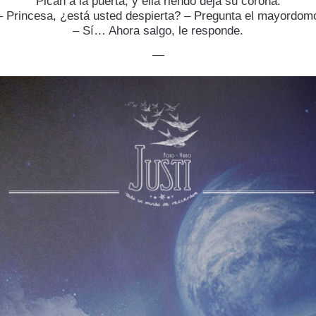
Pican a la puerta, y ella riendo deja su corona.
– Princesa, ¿está usted despierta? – Pregunta el mayordom
– Sí… Ahora salgo, le responde.
—