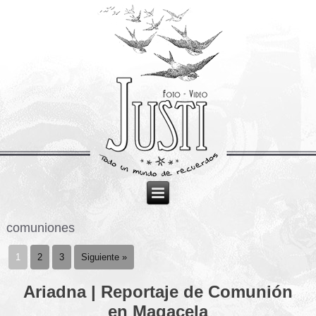
comuniones
1
2
3
Siguiente »
Ariadna | Reportaje de Comunión
en Magacela