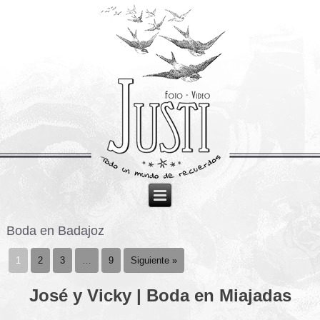
Boda en Badajoz
1
2
3
…
9
Siguiente »
José y Vicky | Boda en Miajadas