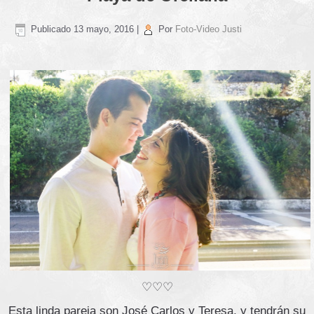
Publicado
13 mayo, 2016
|
Por
Foto-Video Justi
♡♡♡
Esta linda pareja son José Carlos y Teresa, y tendrán su