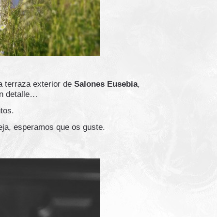
a terraza exterior de
Salones Eusebia
,
un detalle…
tos.
eja, esperamos que os guste.