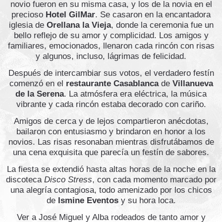
novio fueron en su misma casa, y los de la novia en el
precioso
Hotel GilMar
. Se casaron en la encantadora
iglesia de
Orellana la Vieja
, donde la ceremonia fue un
bello reflejo de su amor y complicidad. Los amigos y
familiares, emocionados, llenaron cada rincón con risas
y algunos, incluso, lágrimas de felicidad.
Después de intercambiar sus votos, el verdadero festín
comenzó en el
restaurante Casablanca
de
Villanueva
de la Serena
. La atmósfera era eléctrica, la música
vibrante y cada rincón estaba decorado con cariño.
Amigos de cerca y de lejos compartieron anécdotas,
bailaron con entusiasmo y brindaron en honor a los
novios. Las risas resonaban mientras disfrutábamos de
una cena exquisita que parecía un festín de sabores.
La fiesta se extendió hasta altas horas de la noche en la
discoteca
Disco Stress
, con cada momento marcado por
una alegría contagiosa, todo amenizado por los chicos
de
Ismine Eventos
y su hora loca.
Ver a José Miguel y Alba rodeados de tanto amor y