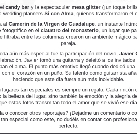
 el
candy bar
y la espectacular
mesa glitter
(¡un toque bril
os wedding planners
Sí con Alma
, quienes transformaron el 
a al
Camerín de la Virgen de Guadalupe
, un instante íntim
e fotográfico en el
claustro del monasterio
, un lugar que p
se filtraba entre las columnas crearon un ambiente mágico pa
pareja.
oda aún más especial fue la participación del novio,
Javier
ebración, Javier tomó una guitarra y deleitó a los invitados
an el alma. El punto más emotivo llegó cuando dedicó una p
 con el corazón en un puño. Su talento como guitarrista añad
haciendo que este día fuera aún más inolvidable.
n lugares tan especiales es siempre un regalo. Cada rincón
lo la belleza del lugar, sino también la emoción y la alegría 
que estas fotos transmitan todo el amor que se vivió ese día
da o conocer otros reportajes? ¡Dejadme un comentario o c
r tan especial como este, no dudéis en contar con profesio
perfecto.