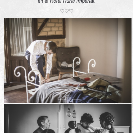
en el
Hotel Rural Imperial
.
♡♡♡