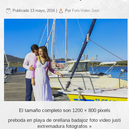
Publicado
13 mayo, 2016
|
Por
Foto-Video Justi
El tamaño completo son
1200 × 800
pixels
preboda en playa de orellana badajoz foto video justi
extremadura fotografos
»