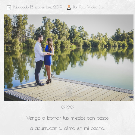
Publicado
18 septiembre, 2019
|
Por
Foto-Video Justi
♡♡♡
Vengo a borrar tus miedos con besos,
a acurrucar tu alma en mi pecho.