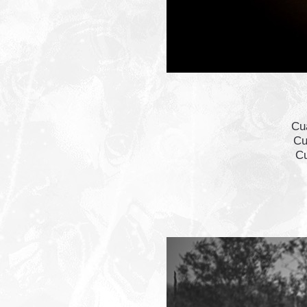
Cua
Cu
Cu