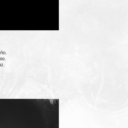
eño.
te.
uz.