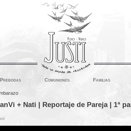
Prebodas
Comuniones
Familias
embarazo
anVi + Nati | Reportaje de Pareja | 1ª pa
sti