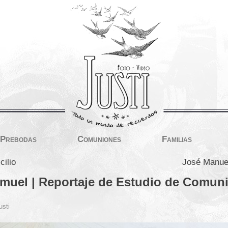
Prebodas
Comuniones
Familias
cilio
José Manuel
muel | Reportaje de Estudio de Comun
usti