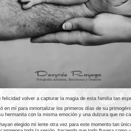
 felicidad volver a capturar la magia de esta familia tan espe
ió en mí para inmortalizar los primeros días de su primogén
 su hermanita con la misma emoción y una dulzura que no cab
yan elegido mi lente otra vez para este momento tan único.
campeona toda la sesión, haciendo que todo fluyera como