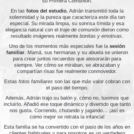
su Primera Comunión.
En las
fotos del estudio
, Adrián transmitió toda la
solemnidad y la pureza que caracteriza este día tan
especial. Su mirada limpia, su sonrisa tímida y esa
elegancia natural con el
traje de comunión
dieron como
resultado
imágene
s realmente
bonitas y emotivas
.
Uno de los momentos más especiales fue la
sesión
familiar
. Mamá, sus hermanas y su abuela se unieron
para crear juntos recuerdos que atesorarán para
siempre. Ver cómo se miraban, se abrazaban y
compartían risas fue realmente conmovedor.
Estas
fotos familiares
son las que más valor cobran con
el paso del tiempo.
Además, Adrián trajo su balón y, cómo no, tuvimos que
incluirlo. Añadió ese toque dinámico y divertido que tanto
nos gusta. Corriendo, chutando y jugando… ¡así es
como mejor se retrata la infancia!
Esta familia se ha convertido con el paso de los años en
clientes habituales y para nosotros es un verdadero