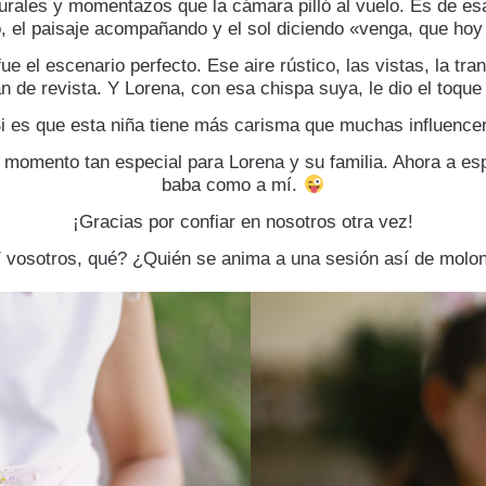
urales y momentazos que la cámara pilló al vuelo. Es de es
o, el paisaje acompañando y el sol diciendo «venga, que hoy
e el escenario perfecto. Ese aire rústico, las vistas, la tr
n de revista. Y Lorena, con esa chispa suya, le dio el toque
i es que esta niña tiene más carisma que muchas influence
e momento tan especial para Lorena y su familia. Ahora a esp
baba como a mí.
¡Gracias por confiar en nosotros otra vez!
 vosotros, qué? ¿Quién se anima a una sesión así de molo