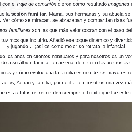
l con el
traje de comunión
dieron como resultado
imágene
s 
ue la
sesión familiar
. Mamá, sus hermanas y su abuela se u
. Ver cómo se miraban, se abrazaban y compartían risas f
otos familiares
son las que más valor cobran con el paso del
 tuvimos que incluirlo. Añadió ese toque dinámico y divertid
y jugando… ¡así es como mejor se retrata la infancia!
de los años en clientes habituales y para nosotros es un ver
o a su álbum familiar un arsenal de recuerdos preciosos c
iños y cómo evoluciona la familia es uno de los mayores re
racias, Adrián y familia, por confiar en nosotros una vez má
ue estas fotos os recuerden siempre lo bonito que fue este d