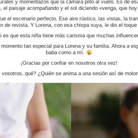
urales y momentazos que la cámara pilló al vuelo. Es de es
o, el paisaje acompañando y el sol diciendo «venga, que hoy
e el escenario perfecto. Ese aire rústico, las vistas, la tr
n de revista. Y Lorena, con esa chispa suya, le dio el toque
i es que esta niña tiene más carisma que muchas influence
e momento tan especial para Lorena y su familia. Ahora a esp
baba como a mí.
¡Gracias por confiar en nosotros otra vez!
 vosotros, qué? ¿Quién se anima a una sesión así de molo