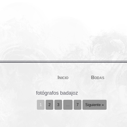
Inicio
Bodas
fotógrafos badajoz
1
2
3
…
7
Siguiente »