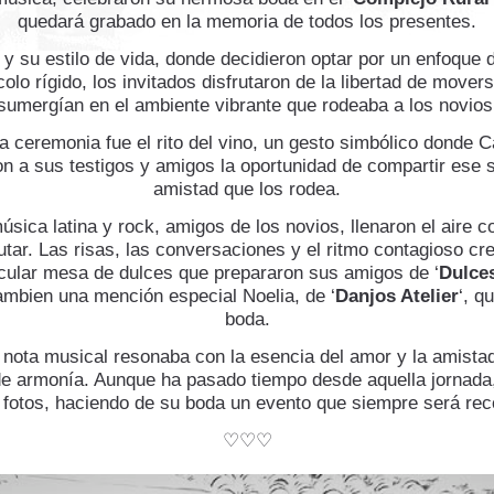
quedará grabado en la memoria de todos los presentes.
y su estilo de vida, donde decidieron optar por un enfoque de
lo rígido, los invitados disfrutaron de la libertad de mover
sumergían en el ambiente vibrante que rodeaba a los novios
ceremonia fue el rito del vino, un gesto simbólico donde C
ron a sus testigos y amigos la oportunidad de compartir ese s
amistad que los rodea.
música latina y rock, amigos de los novios, llenaron el aire
rutar. Las risas, las conversaciones y el ritmo contagioso c
cular mesa de dulces que prepararon sus amigos de ‘
Dulce
tambien una mención especial Noelia, de ‘
Danjos Atelier
‘, q
boda.
a nota musical resonaba con la esencia del amor y la amista
 armonía. Aunque ha pasado tiempo desde aquella jornada, l
 fotos, haciendo de su boda un evento que siempre será rec
♡♡♡