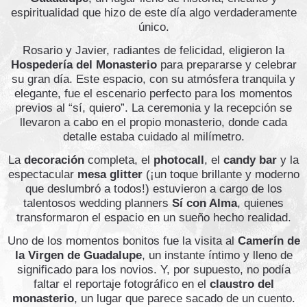
espiritualidad que hizo de este día algo verdaderamente
único.
Rosario y Javier, radiantes de felicidad, eligieron la
Hospedería del Monasterio
para prepararse y celebrar
su gran día. Este espacio, con su atmósfera tranquila y
elegante, fue el escenario perfecto para los momentos
previos al “sí, quiero”. La ceremonia y la recepción se
llevaron a cabo en el propio monasterio, donde cada
detalle estaba cuidado al milímetro.
La
decoración
completa, el
photocall
, el
candy bar
y la
espectacular
mesa glitter
(¡un toque brillante y moderno
que deslumbró a todos!) estuvieron a cargo de los
talentosos wedding planners
Sí con Alma
, quienes
transformaron el espacio en un sueño hecho realidad.
Uno de los momentos bonitos fue la visita al
Camerín de
la Virgen de Guadalupe
, un instante íntimo y lleno de
significado para los novios. Y, por supuesto, no podía
faltar el reportaje fotográfico en el
claustro del
monasterio
, un lugar que parece sacado de un cuento.