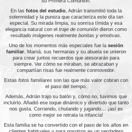
su Primera Comunión.
En las
fotos del estudio
, Adrián transmitió toda la
solemnidad y la pureza que caracteriza este día tan
especial. Su mirada limpia, su sonrisa tímida y esa
elegancia natural con el
traje de comunión
dieron como
resultado
imágene
s realmente
bonitas y emotivas
.
Uno de los momentos más especiales fue la
sesión
familiar
. Mamá, sus hermanas y su abuela se unieron
para crear juntos recuerdos que atesorarán para
siempre. Ver cómo se miraban, se abrazaban y
compartían risas fue realmente conmovedor.
Estas
fotos familiares
son las que más valor cobran con
el paso del tiempo.
Además, Adrián trajo su balón y, cómo no, tuvimos que
incluirlo. Añadió ese toque dinámico y divertido que tanto
nos gusta. Corriendo, chutando y jugando… ¡así es
como mejor se retrata la infancia!
Esta familia se ha convertido con el paso de los años en
clientes habituales y para nosotros es un verdadero