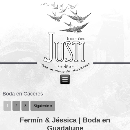
Boda en Cáceres
1
2
3
Siguiente »
Fermín & Jéssica | Boda en
Guadalupe